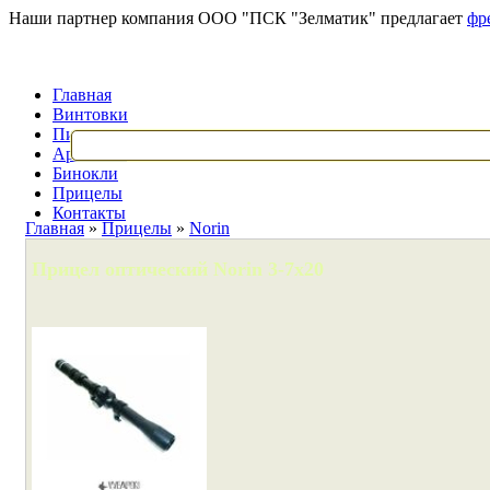
Наши партнер компания ООО "ПСК "Зелматик" предлагает
фр
Главная
Винтовки
Пистолеты
Арбалеты
Бинокли
Прицелы
Контакты
Главная
»
Прицелы
»
Norin
Прицел оптический Norin 3-7x20