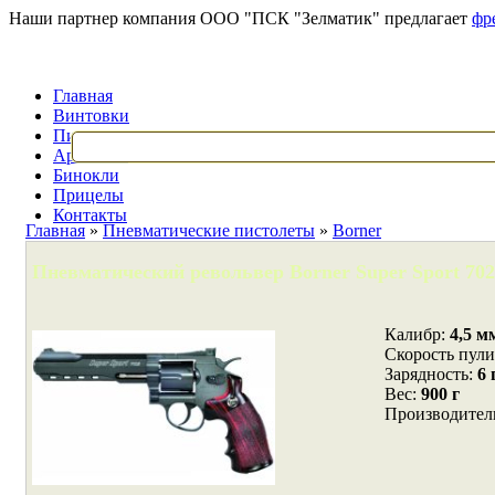
Наши партнер компания ООО "ПСК "Зелматик" предлагает
фр
Главная
Винтовки
Пистолеты
Арбалеты
Бинокли
Прицелы
Контакты
Главная
»
Пневматические пистолеты
»
Borner
Пневматический револьвер Borner Super Sport 702
Калибр:
4,5 м
Cкорость пул
Зарядность:
6 
Вес:
900 г
Производител