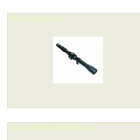
Прицел NORIN 3-7х20
Прицел LEAPERS диоптрический