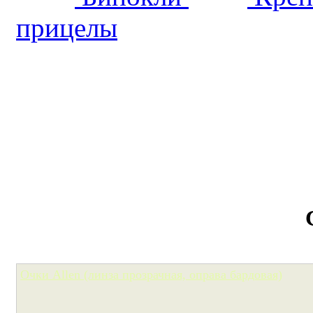
прицелы
Очки Allen (линза прозрачная, оправа бардовая)