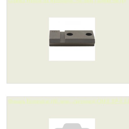
Планка Weaver на Remington 700 steel (задняя часть)
Фонарь Remington (80 люм., светодиод CREE XP-E L