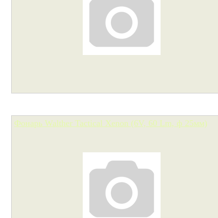
Фонарь Walther Tactical Xenon (6V, 60 Lm, ф 25мм)