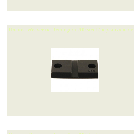
Планка Weaver на Remington 700 steel (передняя част