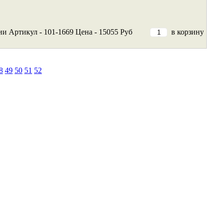
ии
Артикул - 101-1669
Цена - 15055 Руб
в корзину
8
49
50
51
52