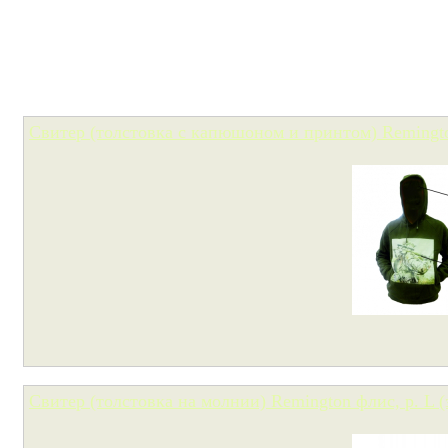
Свитер (толстовка с капюшоном и принтом) Remingto
Свитер (толстовка на молнии) Remington флис, р. L 