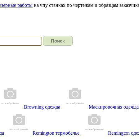
езерные работы
на чпу станках по чертежам и образцам заказчика
Browning одежда
Маскировочная одежда
да
Remington термобелье
Remington оде