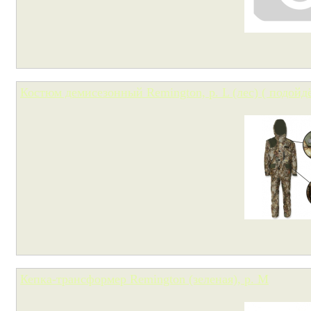
Костюм демисезонный Remington, р. L (лес) ( подойд
Кепка-трансформер Remington (зеленая), р. M