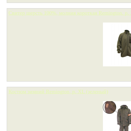
Свитер шерсть 100%, молния короткая Remington. р. 
Костюм зимний Remington, р. XL (зеленый)