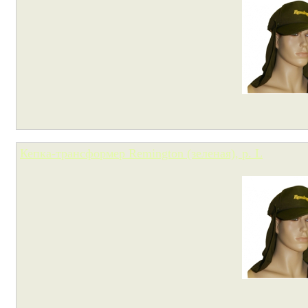
Кепка-трансформер Remington (зеленая), р. L