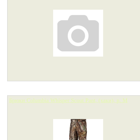
Брюки Columbia Whisper Scout Pant, (хаки), р. M