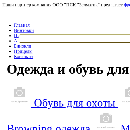
Наши партнер компания ООО "ПСК "Зелматик" предлагает
фр
Главная
Винтовки
Пистолеты
Арбалеты
Бинокли
Прицелы
Контакты
Одежда и обувь для
Обувь для охоты
Browning одежда
М