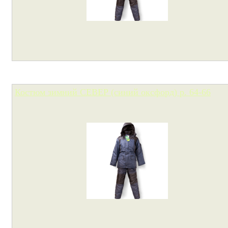
Костюм зимний СЕВЕР (синий оксфорд) р. 64-66