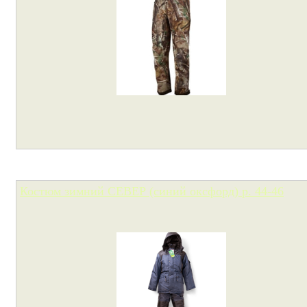
Костюм зимний СЕВЕР (синий оксфорд) р. 44-46