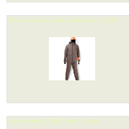
Костюм демисезон. Велес (осенний лес) р. 60-62
Костюм зимний СЕВЕР (серый) р. 44-46