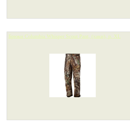
Брюки Columbia Whisper Scout Pant, (хаки), р. XL