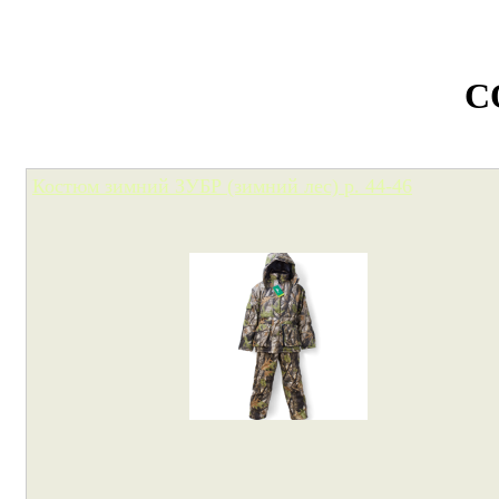
С
Костюм зимний ЗУБР (зимний лес) р. 44-46