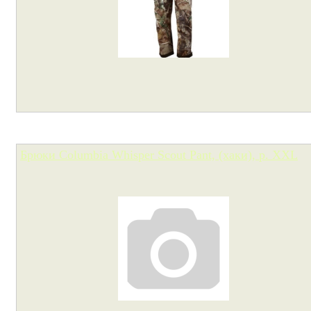
Брюки Columbia Whisper Scout Pant, (хаки), р. XXL